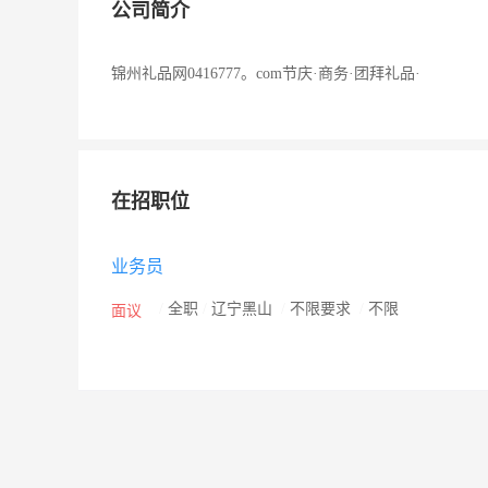
公司简介
锦州礼品网0416777。com节庆·商务·团拜礼品·
在招职位
业务员
/
全职
/
辽宁黑山
/
不限要求
/
不限
面议